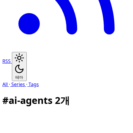
RSS
테마
All
·
Series
·
Tags
#
ai-agents
2개