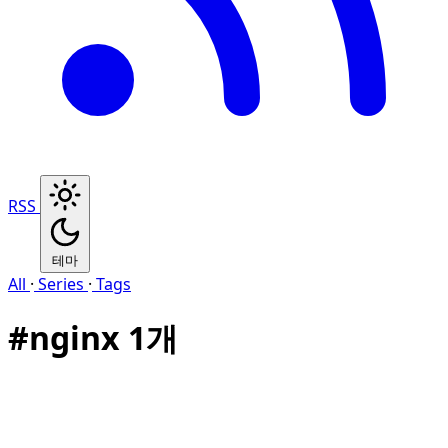
RSS
테마
All
·
Series
·
Tags
#
nginx
1개