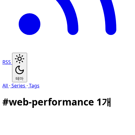
RSS
테마
All
·
Series
·
Tags
#
web-performance
1개