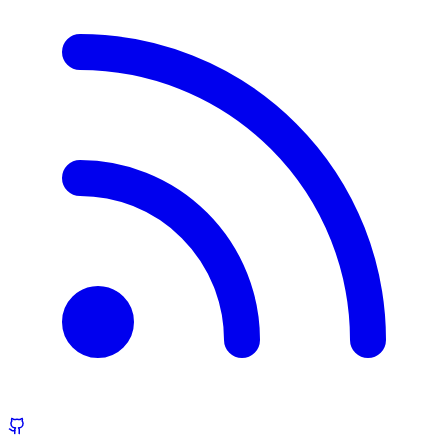
firecrawl self-host를 맥미니 한 대용으로 다이어트한 기
록
8월 2일
컨테이너로 가둬둔 AI 에이전트를 결국 풀어준 이유
7월
17일
LangGraph를 도입하고 코드가 스파게티가 된 이유
7월
15일
AI 게이트웨이에서 버퍼링을 꺼야 하는 이유
7월 14일
Deep Agents로 Skill 실행 체계가 웹으로 내려왔다
7월
13일