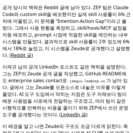
공개 당시의 맥락은 Reddit 글에 남아 있다. ZEP 팀은 Claude
Code와 custom skill을 배포했지만 실제 skill 사용률이 6% 근
처에 머물렀고, 이 문제를 “Intention-Action Gap”이라고 불
렀다. 그래서 사용 현황을 측정하고, skill/hook/MCP 설정을
자동 배포하고, prompt 시점에 적절한 skill을 제안하는 내부
시스템을 만들었다. 결과적으로 skill 사용률이 2주 정도에 6%
에서 18%로 늘었고, 이 시스템을 Zeude로 공개했다고 설명했
다. (
Reddit 글
)
이재규 님의 공개 LinkedIn 포스트도 같은 맥락을 설명한다.
그는 ZEP의 Zeude 공개 글을 작성했고, GitHub README에
도 enterprise sales contact로
가 남아 있
jaegyu.lee@zep.us
다. 글에서 그는 Zeude를 오픈소스로 내놓은 이유를 이렇게
풀었다. AI 도구 도입에서 막히는 지점은 도구 자체보다 팀이
배운 사용법을 서로에게 전달하는 구조였고, 여러 팀이 같은
시행착오를 반복하는 비용을 줄이기 위해 ZEP에서 쓰던 운영
도구를 공개했다는 것이다. (
LinkedIn 글
)
이 배경을 알고 나면 Zeude의 구조도 조금 다르게 읽힌다. 목
적은 “로그 수집”이 아니라 “팀이 실제로 AI CLI를 쓰게 만들고,