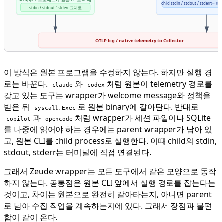
child stdin / stdout / stder
stdin / stdout / stderr 그대로
OTLP log / native telemetry to Collector
이 방식은 원본 프로그램을 수정하지 않는다. 하지만 실행 경
로는 바꾼다.
와
처럼 원본이 telemetry 경로를
claude
codex
갖고 있는 도구는 wrapper가 welcome message와 정책을
받은 뒤
로 원본 binary에 갈아탄다. 반대로
syscall.Exec
과
처럼 wrapper가 세션 파일이나 SQLite
copilot
opencode
를 나중에 읽어야 하는 경우에는 parent wrapper가 남아 있
고, 원본 CLI를 child process로 실행한다. 이때 child의 stdin,
stdout, stderr는 터미널에 직접 연결된다.
그래서 Zeude wrapper는 모든 도구에서 같은 모양으로 동작
하지 않는다. 공통점은 원본 CLI 앞에서 실행 경로를 잡는다는
것이고, 차이는 원본으로 완전히 갈아타는지, 아니면 parent
로 남아 수집 작업을 계속하는지에 있다. 그래서 장점과 불편
함이 같이 온다.