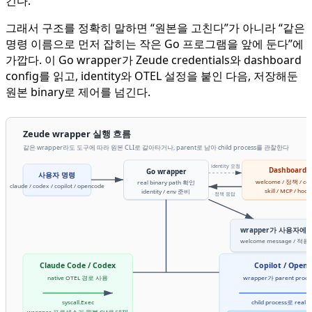
긴다.
그래서 구조를 정확히 말하면 “원본을 고친다”가 아니라 “같은
명령 이름으로 먼저 잡히는 작은 Go 프로그램을 앞에 둔다”에
가깝다. 이 Go wrapper가 Zeude credentials와 dashboard
config를 읽고, identity와 OTEL 설정을 붙인 다음, 저장해둔
원본 binary로 제어를 넘긴다.
Zeude wrapper 실행 흐름
같은 wrapper라도 도구에 따라 원본 CLI로 갈아타거나, parent로 남아 child process를 관찰한다
identity 요청
Dashboard
Go wrapper
사용자 명령
welcome / 정책 / con
real binary path 확인
claude / codex / copilot / opencode
skill / MCP / hook
identity / env 준비
정책 응답
wrapper가 사용자에
welcome message / 적
Claude Code / Codex
Copilot / Open
native OTEL 경로 사용
wrapper가 parent pro
syscall.Exec
child process로 real 
wrapper 프로세스가 원본 CLI로 대체