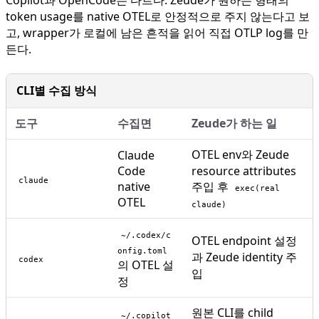
Copilot과 OpenCode는 다르다. Zeude가 원하는 형태의
token usage를 native OTEL로 안정적으로 주지 않는다고 보
고, wrapper가 로컬에 남은 흔적을 읽어 직접 OTLP log를 만
든다.
CLI별 수집 방식
도구
수집면
Zeude가 하는 일
OTEL env와 Zeude
Claude
Code
resource attributes
claude
native
주입 후
exec(real
OTEL
claude)
~/.codex/c
OTEL endpoint 설정
onfig.toml
과 Zeude identity 주
codex
의 OTEL 설
입
정
원본 CLI를 child
~/.copilot