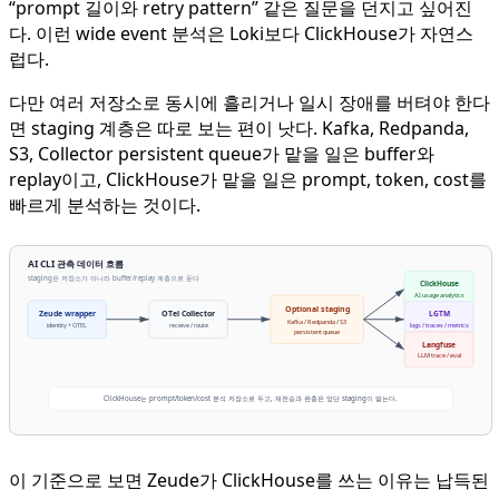
“prompt 길이와 retry pattern” 같은 질문을 던지고 싶어진
다. 이런 wide event 분석은 Loki보다 ClickHouse가 자연스
럽다.
다만 여러 저장소로 동시에 흘리거나 일시 장애를 버텨야 한다
면 staging 계층은 따로 보는 편이 낫다. Kafka, Redpanda,
S3, Collector persistent queue가 맡을 일은 buffer와
replay이고, ClickHouse가 맡을 일은 prompt, token, cost를
빠르게 분석하는 것이다.
AI CLI 관측 데이터 흐름
staging은 저장소가 아니라 buffer/replay 계층으로 둔다
ClickHouse
AI usage analytics
Optional staging
Zeude wrapper
OTel Collector
LGTM
Kafka / Redpanda / S3
identity + OTEL
receive / route
logs / traces / metrics
persistent queue
Langfuse
LLM trace / eval
ClickHouse는 prompt/token/cost 분석 저장소로 두고, 재전송과 완충은 앞단 staging이 맡는다.
이 기준으로 보면 Zeude가 ClickHouse를 쓰는 이유는 납득된