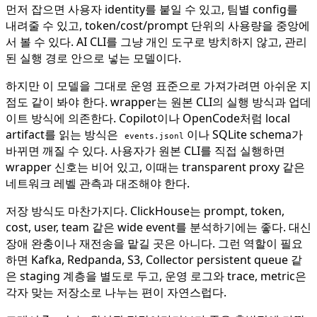
먼저 잡으면 사용자 identity를 붙일 수 있고, 팀별 config를
내려줄 수 있고, token/cost/prompt 단위의 사용량을 중앙에
서 볼 수 있다. AI CLI를 그냥 개인 도구로 방치하지 않고, 관리
된 실행 경로 안으로 넣는 모델이다.
하지만 이 모델을 그대로 운영 표준으로 가져가려면 아쉬운 지
점도 같이 봐야 한다. wrapper는 원본 CLI의 실행 방식과 업데
이트 방식에 의존한다. Copilot이나 OpenCode처럼 local
artifact를 읽는 방식은
이나 SQLite schema가
events.jsonl
바뀌면 깨질 수 있다. 사용자가 원본 CLI를 직접 실행하면
wrapper 신호는 비어 있고, 이때는 transparent proxy 같은
네트워크 레벨 관측과 대조해야 한다.
저장 방식도 마찬가지다. ClickHouse는 prompt, token,
cost, user, team 같은 wide event를 분석하기에는 좋다. 대신
장애 완충이나 재전송을 맡길 곳은 아니다. 그런 역할이 필요
하면 Kafka, Redpanda, S3, Collector persistent queue 같
은 staging 계층을 별도로 두고, 운영 로그와 trace, metric은
각자 맞는 저장소로 나누는 편이 자연스럽다.